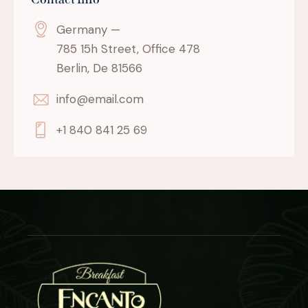
Germany —
785 15h Street, Office 478
Berlin, De 81566
info@email.com
+1 840 841 25 69